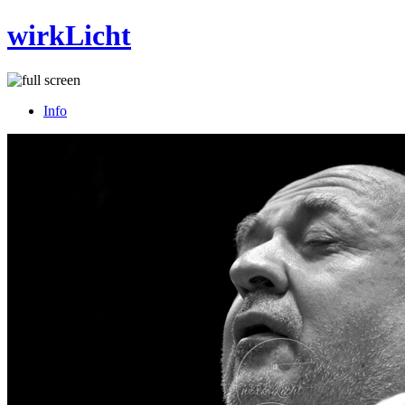
wirkLicht
Info